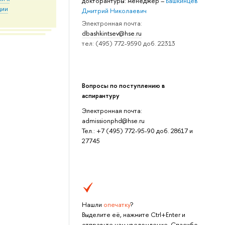
докторантуры: менеджер
–
Башкинцев
ции
Дмитрий Николаевич
Электронная почта:
dbashkintsev@hse.ru
тел: (495) 772-9590 доб. 22313
Вопросы по поступлению в
аспирантуру
Электронная почта:
admissionphd@hse.ru
Тел.: +7 (495) 772-95-90 доб. 28617 и
27745
Нашли
опечатку
?
Выделите её, нажмите Ctrl+Enter и
отправьте нам уведомление. Спасибо