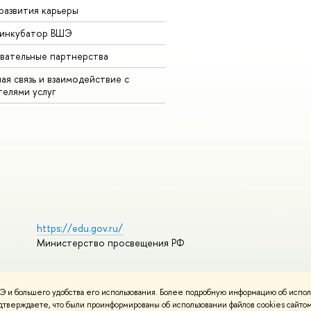
развития карьеры
-инкубатор ВШЭ
вательные партнерства
ая связь и взаимодействие с
телями услуг
https://edu.gov.ru/
Министерство просвещения РФ
 и большего удобства его использования. Более подробную информацию об испол
ования материалов
Политика конфиденциальности
Карта сайта
подтверждаете, что были проинформированы об использовании файлов cookies сай
НИУ ВШЭ