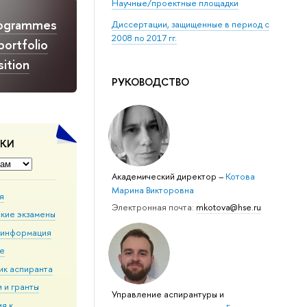
Научные/проектные площадки
rogrammes
Диссертации, защищенные в период с
2008 по 2017 гг.
portfolio
ition
РУКОВОДСТВО
ДКИ
Академический директор
–
Котова
Марина Викторовна
я
Электронная почта:
mkotova@hse.ru
кие экзамены
 информация
ие
ик аспиранта
 и гранты
Управление аспирантуры и
я к