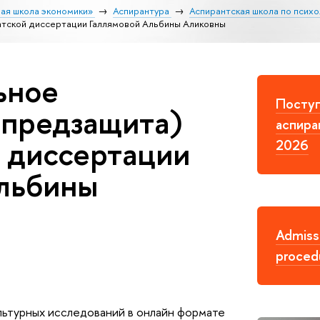
ая школа экономики»
Аспирантура
Аспирантская школа по психо
тской диссертации Галлямовой Альбины Аликовны
ьное
Поступ
(предзащита)
аспира
 диссертации
2026
льбины
Admiss
proced
ультурных исследований в онлайн формате