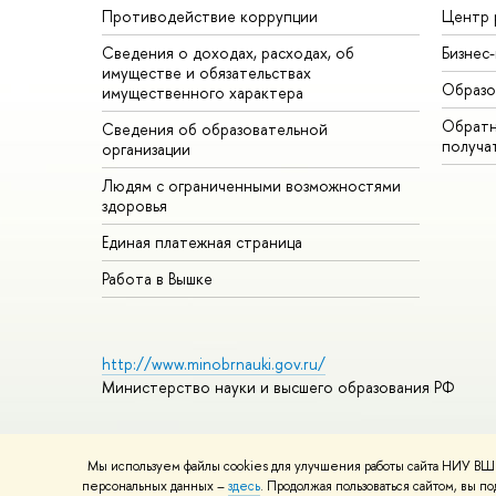
Противодействие коррупции
Центр 
Сведения о доходах, расходах, об
Бизнес
имуществе и обязательствах
Образо
имущественного характера
Обратн
Сведения об образовательной
получа
организации
Людям с ограниченными возможностями
здоровья
Единая платежная страница
Работа в Вышке
http://www.minobrnauki.gov.ru/
Министерство науки и высшего образования РФ
Мы используем файлы cookies для улучшения работы сайта НИУ ВШЭ
© НИУ ВШЭ 1993–2026
Адреса и контакты
Условия использ
персональных данных –
здесь
. Продолжая пользоваться сайтом, вы 
Шрифты HSE Sans и HSE Slab разработаны в
Школе дизайна 