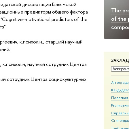
идатской диссертации Галлямовой
The p
ивационные предикторы общего фактора
of the 
gnitive-motivational predictors of the
compos
fs".
геевич, к.психол.н., старший научный
аний.
ЗАКЛА
 к.психол.н, научный сотрудник Центра
рший сотрудник Центра социокультурных
Аттестаци
Кандидатс
Полезная
Расписан
Справочн
Стипендии
Требовани