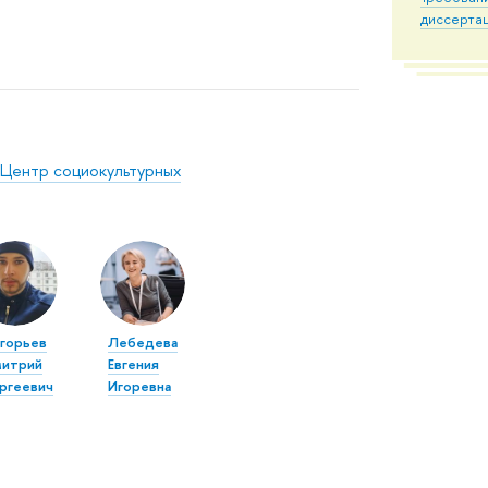
диссерта
Центр социокультурных
игорьев
Лебедева
итрий
Евгения
ргеевич
Игоревна