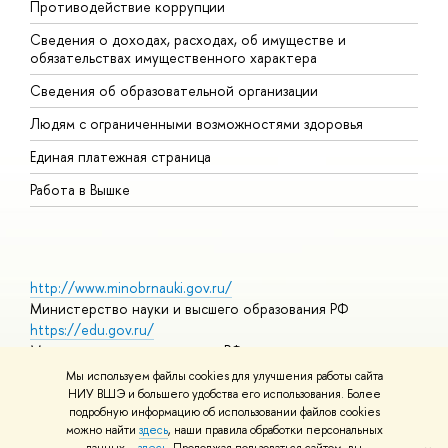
Противодействие коррупции
Ц
Сведения о доходах, расходах, об имуществе и
Б
обязательствах имущественного характера
О
Сведения об образовательной организации
О
Людям с ограниченными возможностями здоровья
Единая платежная страница
Работа в Вышке
http://www.minobrnauki.gov.ru/
Министерство науки и высшего образования РФ
https://edu.gov.ru/
Министерство просвещения РФ
https://elearning.hse.ru/mooc
Мы используем файлы cookies для улучшения работы сайта
Массовые открытые онлайн-курсы
НИУ ВШЭ и большего удобства его использования. Более
подробную информацию об использовании файлов cookies
можно найти
здесь
, наши правила обработки персональных