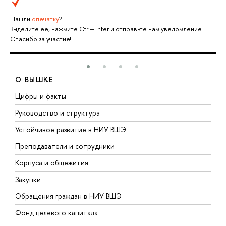
Нашли
опечатку
?
Выделите её, нажмите Ctrl+Enter и отправьте нам уведомление.
Спасибо за участие!
О ВЫШКЕ
Цифры и факты
Л
Руководство и структура
Д
Устойчивое развитие в НИУ ВШЭ
О
Преподаватели и сотрудники
П
Корпуса и общежития
В
Закупки
П
Обращения граждан в НИУ ВШЭ
А
Фонд целевого капитала
Д