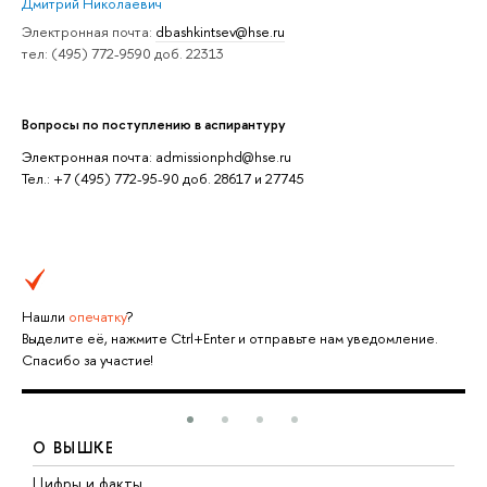
Дмитрий Николаевич
Электронная почта:
dbashkintsev@hse.ru
тел: (495) 772-9590 доб. 22313
Вопросы по поступлению в аспирантуру
Электронная почта: admissionphd@hse.ru
Тел.: +7 (495) 772-95-90 доб. 28617 и 27745
Нашли
опечатку
?
Выделите её, нажмите Ctrl+Enter и отправьте нам уведомление.
Спасибо за участие!
О ВЫШКЕ
Цифры и факты
Л