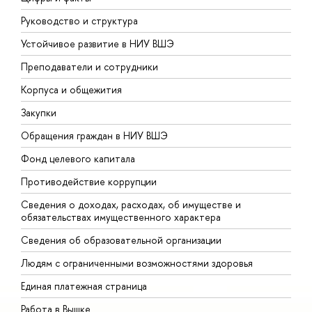
Руководство и структура
Д
Устойчивое развитие в НИУ ВШЭ
О
Преподаватели и сотрудники
П
Корпуса и общежития
В
Закупки
П
Обращения граждан в НИУ ВШЭ
А
Фонд целевого капитала
Д
Противодействие коррупции
Ц
Сведения о доходах, расходах, об имуществе и
Б
обязательствах имущественного характера
О
Сведения об образовательной организации
О
Людям с ограниченными возможностями здоровья
Единая платежная страница
Работа в Вышке